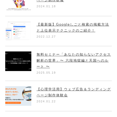
ページ制作研修
2024.01.18
【最新版】Googleしごと検索の掲載方法
と上位表示テクニックのご紹介！
2022.12.27
無料セミナー「あなたの知らないアクセス
解析の世界」〜 六段地獄編と天国へのル
ート 〜
2025.05.19
【心理学活用】ウェブ広告＆ランディング
ページ制作体験会
2024.01.22