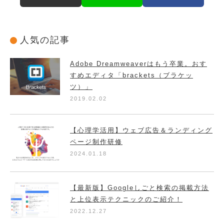
人気の記事
Adobe Dreamweaverはもう卒業。おす
すめエディタ「brackets（ブラケッ
ツ）」
2019.02.02
【心理学活用】ウェブ広告＆ランディング
ページ制作研修
2024.01.18
【最新版】Googleしごと検索の掲載方法
と上位表示テクニックのご紹介！
2022.12.27