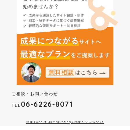
ご相談・お問い合わせ
06-6226-8071
TEL
HOME
About Us.
Marketing.
Create.
SEO.
Works.
PRIVACY POLICY
COMPANY
RECRUIT
CONTACT