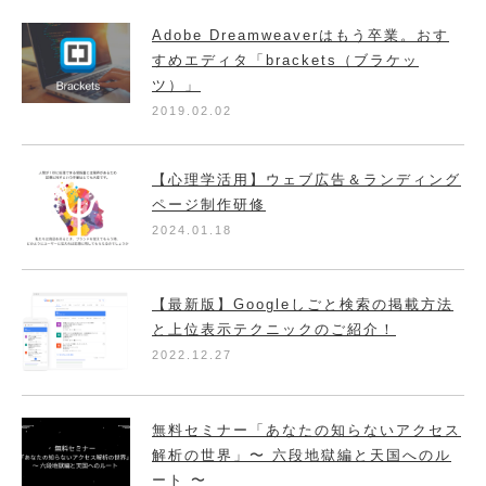
Adobe Dreamweaverはもう卒業。おす
すめエディタ「brackets（ブラケッ
ツ）」
2019.02.02
【心理学活用】ウェブ広告＆ランディング
ページ制作研修
2024.01.18
【最新版】Googleしごと検索の掲載方法
と上位表示テクニックのご紹介！
2022.12.27
無料セミナー「あなたの知らないアクセス
解析の世界」〜 六段地獄編と天国へのル
ート 〜