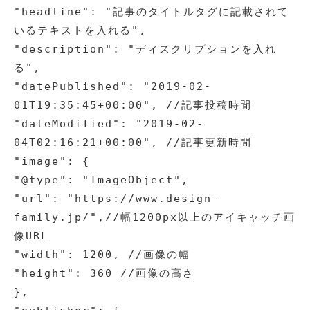
"headline": "記事のタイトルタグに記載されて
いるテキストを入れる",

"description": "ディスクリプションを入れ
る",

"datePublished": "2019-02-
01T19:35:45+00:00", //記事投稿時間

"dateModified": "2019-02-
04T02:16:21+00:00", //記事更新時間

"image": {

"@type": "ImageObject",

"url": "https://www.design-
family.jp/",//幅1200px以上のアイキャッチ画
像URL

"width": 1200, //画像の幅

"height": 360 //画像の高さ

},
